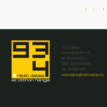
1
2370 Dabas,
Szent István tér 1/B
tel.: 29/562-562
SMS: 30/5-934-934
fax: 29/562-560
radiodabas@radiodabas.hu