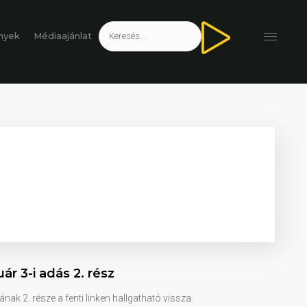
nyek
Médiaajánlat
ár 3-i adás 2. rész
nak 2. része a fenti linken hallgatható vissza.