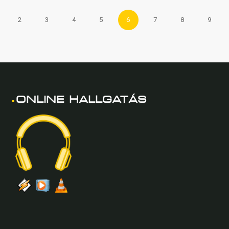
2
3
4
5
6
7
8
9
ONLINE
HALLGATÁS