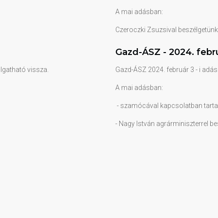
A mai adásban:
Czeroczki Zsuzsival beszélgetünk, a
Gazd-ÁSZ - 2024. februá
llgatható vissza.
Gazd-ÁSZ 2024. február 3 - i adásá
A mai adásban:
- szamócával kapcsolatban tart
- Nagy István agrárminiszterrel b