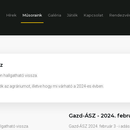
b
Hírek
Műsoraink
Galéria
Játék
Kapcsolat
Rendezvé
sz
en hallgatható vissza.
k az agráriumot, illetve hogy mi várható a 2024-es évben.
Gazd-ÁSZ - 2024. febru
llgatható vissza.
Gazd-ÁSZ 2024. február 3 - i adásá