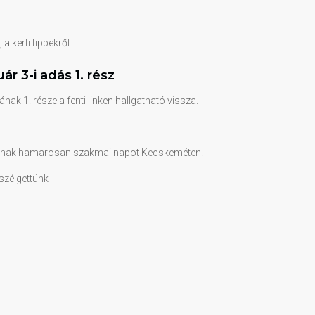
 kerti tippekről.
r 3-i adás 1. rész
nak 1. része a fenti linken hallgatható vissza.
anak hamarosan szakmai napot Kecskeméten.
eszélgettünk